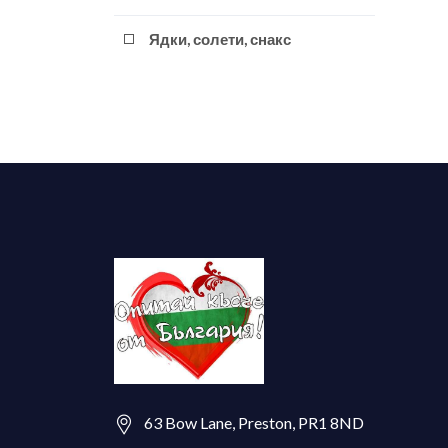
Ядки, солети, снакс
63 Bow Lane, Preston, PR1 8ND