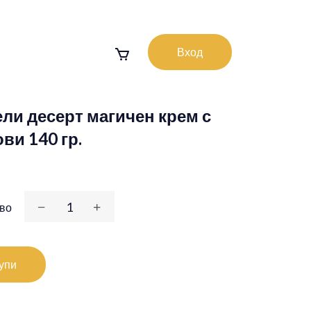
Вход
ли десерт магичен крем с
ви 140 гр.
во
упи