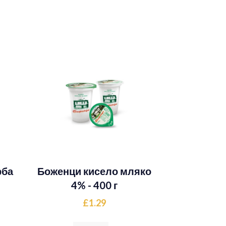
рба
Боженци кисело мляко
4% - 400 г
£1.29