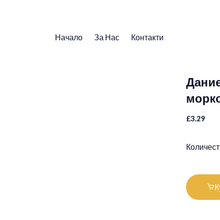
Начало
За Нас
Контакти
Дание
морко
£3.29
Количест
К