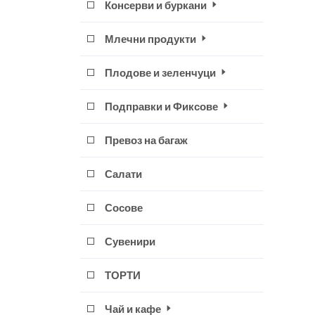
Консерви и буркани
Млечни продукти
Плодове и зеленчуци
Подправки и Фиксове
Превоз на багаж
Салати
Сосове
Сувенири
ТОРТИ
Чай и кафе