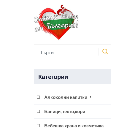
Категории
Алкохолни напитки
Баници, тесто,кори
Бебешка храна и козметика