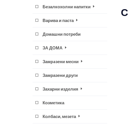
Безалкохолни напитки
С
Варива и паста
Домашни потреби
ЗА ДОМА
Замрaзени месни
Замразени други
Захарни изделия
Козметика
Колбаси, мезета