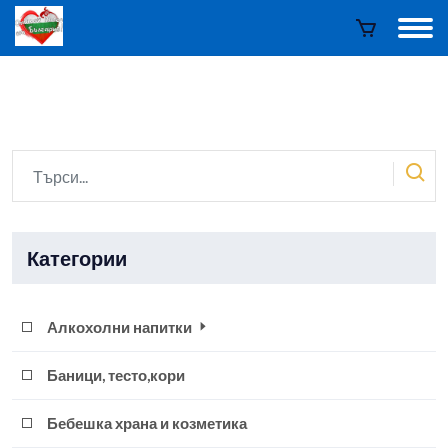
Категории
Алкохолни напитки
Баници, тесто,кори
Бебешка храна и козметика