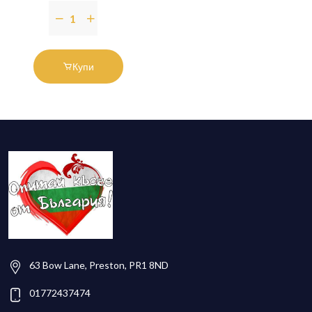
Купи
63 Bow Lane, Preston, PR1 8ND
01772437474