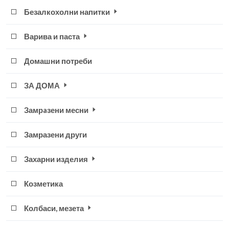
Безалкохолни напитки
Варива и паста
Домашни потреби
ЗА ДОМА
Замрaзени месни
Замразени други
Захарни изделия
Козметика
Колбаси, мезета