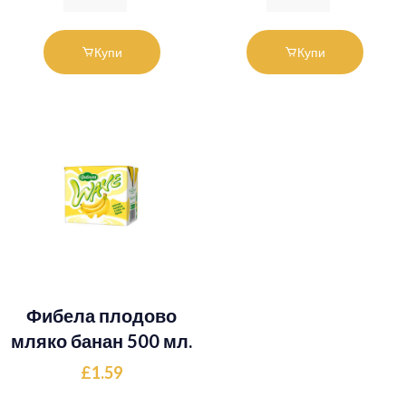
Купи
Купи
Фибела плодово
мляко банан 500 мл.
£1.59