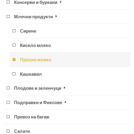
Консерви и буркани
Млечни продукти
Сирене
Кисело мляко
Прясно мляко
Кашкавал
Плодове и зеленчуци
Подправки и Фиксове
Превоз на багаж
Салати