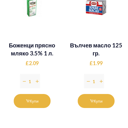
Боженци прясно
Вълчев масло 125
мляко 3.5% 1 л.
гр.
£2.09
£1.99
Купи
Купи