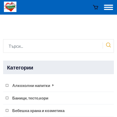
Категории
Алкохолни напитки
Баници, тесто,кори
Бебешка храна и козметика