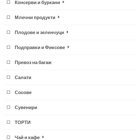
Консерви и буркани
Млечни продукти
Плодове и зеленчуци
Подправки и Фиксове
Превоз на багаж
Салати
Сосове
Сувенири
ТОРТИ
Чай и кафе