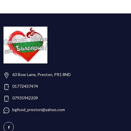
63 Bow Lane, Preston, PR1 8ND
01772437474
07935942209
bgfood_preston@yahoo.com