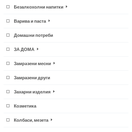
Безалкохолни напитки
Варива и паста
Домашни потреби
ЗА ДОМА
Замрaзени месни
Замразени други
Захарни изделия
Козметика
Колбаси, мезета