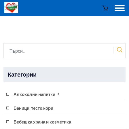
Категории
Алкохолни напитки
Баници, тесто,кори
Бебешка храна и козметика