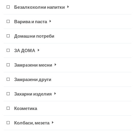
Безалкохолни напитки
Варива и паста
Домашни потреби
ЗА ДОМА
Замрaзени месни
Замразени други
Захарни изделия
Козметика
Колбаси, мезета