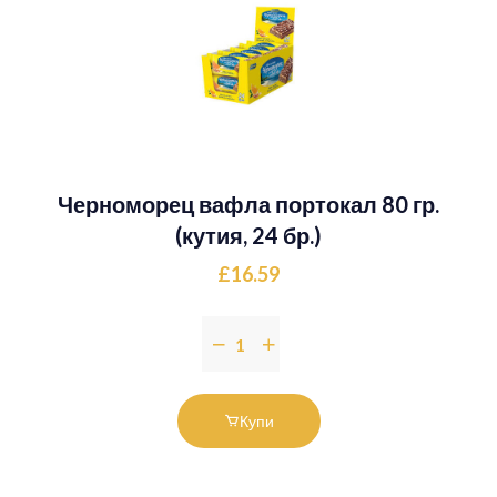
Черноморец вафла портокал 80 гр.
(кутия, 24 бр.)
£16.59
Купи