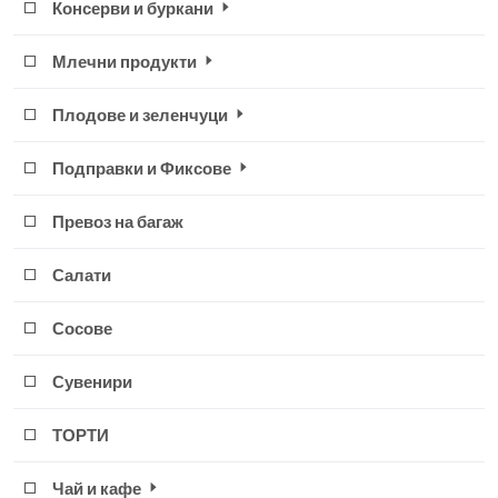
Консерви и буркани
Млечни продукти
Плодове и зеленчуци
Подправки и Фиксове
Превоз на багаж
Салати
Сосове
Сувенири
ТОРТИ
Чай и кафе