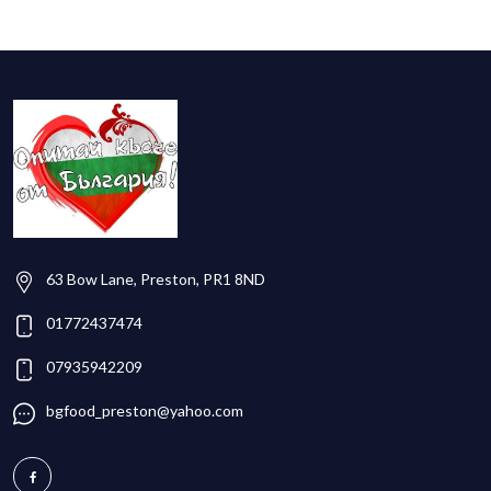
63 Bow Lane, Preston, PR1 8ND
01772437474
07935942209
bgfood_preston@yahoo.com