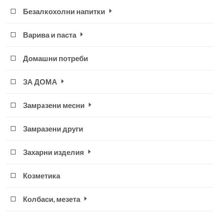
Безалкохолни напитки
Варива и паста
Домашни потреби
ЗА ДОМА
Замрaзени месни
Замразени други
Захарни изделия
Козметика
Колбаси, мезета