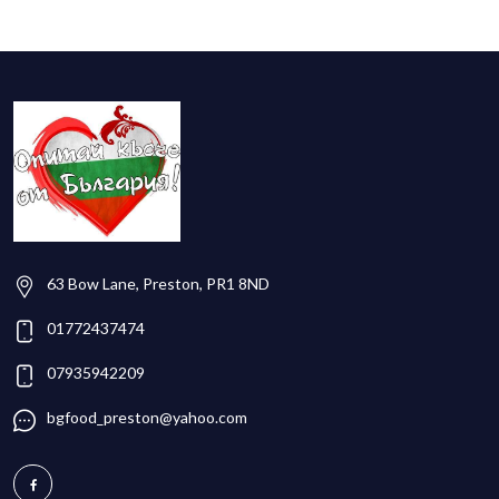
63 Bow Lane, Preston, PR1 8ND
01772437474
07935942209
bgfood_preston@yahoo.com