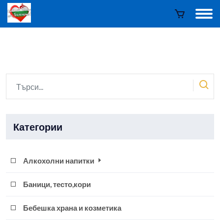
Категории
Алкохолни напитки
Баници, тесто,кори
Бебешка храна и козметика