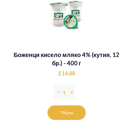
Боженци кисело мляко 4% (кутия, 12
бр.) - 400 г
£14.88
Купи