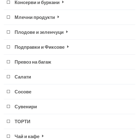
Консерви и буркани
Млечни продукти
Плодове и зеленчуци
Подправки и Фиксове
Превоз на багаж
Салати
Сосове
Сувенири
ТОРТИ
Чай и кафе