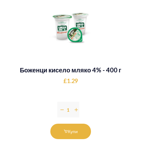
Боженци кисело мляко 4% - 400 г
£1.29
Купи