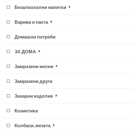
Безалкохолни напитки
Варива и паста
Домашни потреби
ЗА ДОМА
Замрaзени месни
Замразени други
Захарни изделия
Козметика
Колбаси, мезета