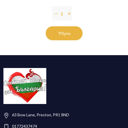
Купи
63 Bow Lane, Preston, PR1 8ND
01772437474