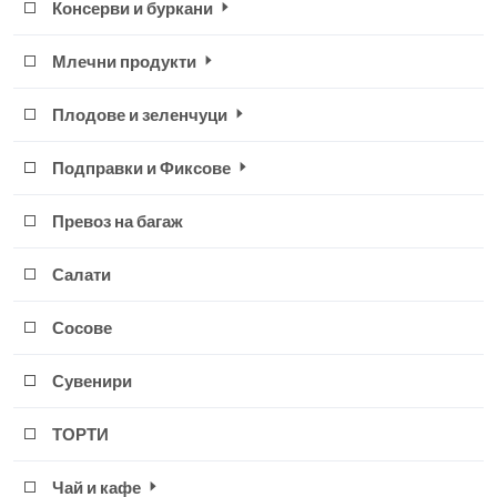
Консерви и буркани
Млечни продукти
Плодове и зеленчуци
Подправки и Фиксове
Превоз на багаж
Салати
Сосове
Сувенири
ТОРТИ
Чай и кафе