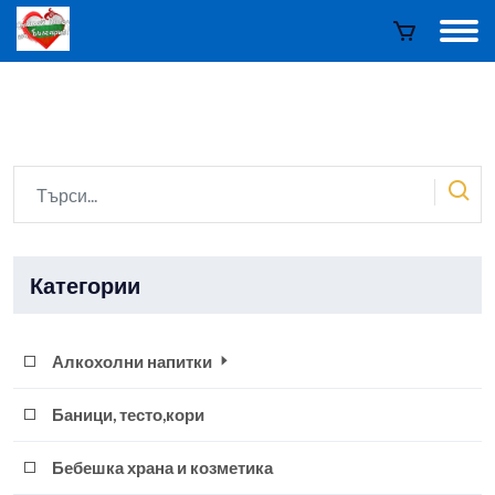
Категории
Алкохолни напитки
Баници, тесто,кори
Бебешка храна и козметика