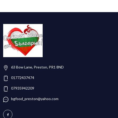
63 Bow Lane, Preston, PR1 8ND
01772437474
07935942209
bgfood_preston@yahoo.com