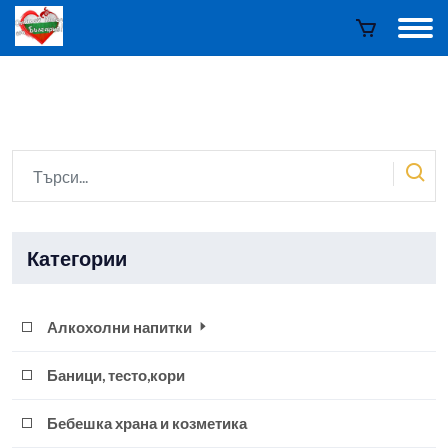
Категории
Алкохолни напитки
Баници, тесто,кори
Бебешка храна и козметика