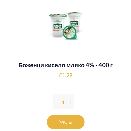
Боженци кисело мляко 4% - 400 г
£1.29
Купи