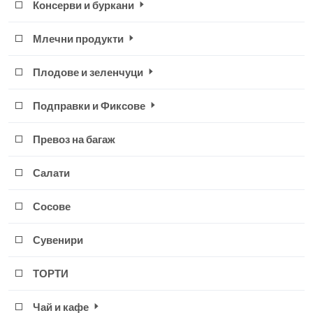
Консерви и буркани
Млечни продукти
Плодове и зеленчуци
Подправки и Фиксове
Превоз на багаж
Салати
Сосове
Сувенири
ТОРТИ
Чай и кафе