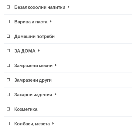
Безалкохолни напитки
Варива и паста
Домашни потреби
ЗА ДОМА
Замрaзени месни
Замразени други
Захарни изделия
Козметика
Колбаси, мезета