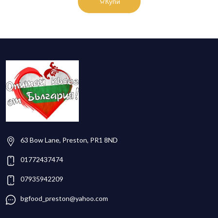
Купи
63 Bow Lane, Preston, PR1 8ND
01772437474
07935942209
bgfood_preston@yahoo.com