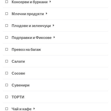
Консерви и буркани
Млечни продукти
Плодове и зеленчуци
Подправки и Фиксове
Превоз на багаж
Салати
Сосове
Сувенири
ТОРТИ
Чай и кафе