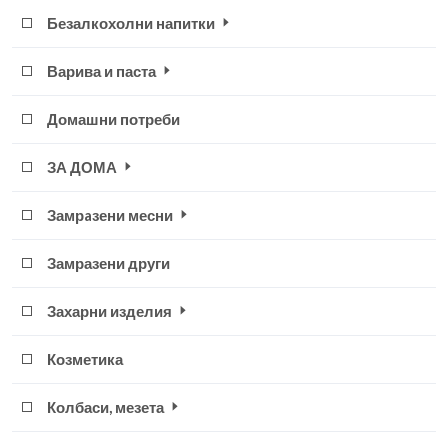
Безалкохолни напитки
Варива и паста
Домашни потреби
ЗА ДОМА
Замрaзени месни
Замразени други
Захарни изделия
Козметика
Колбаси, мезета