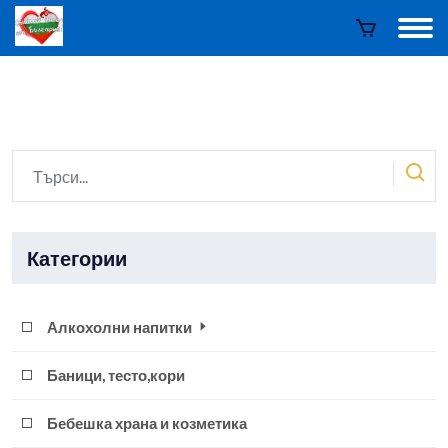
Категории
Алкохолни напитки
Баници, тесто,кори
Бебешка храна и козметика