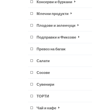
Консерви и буркани
Млечни продукти
Плодове и зеленчуци
Подправки и Фиксове
Превоз на багаж
Салати
Сосове
Сувенири
ТОРТИ
Чай и кафе