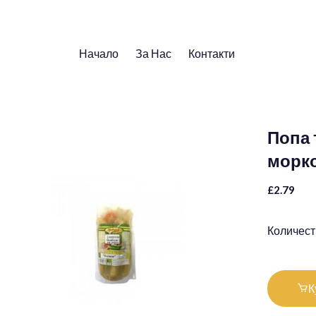
Начало
За Нас
Контакти
Попа 
морко
£2.79
Количест
К