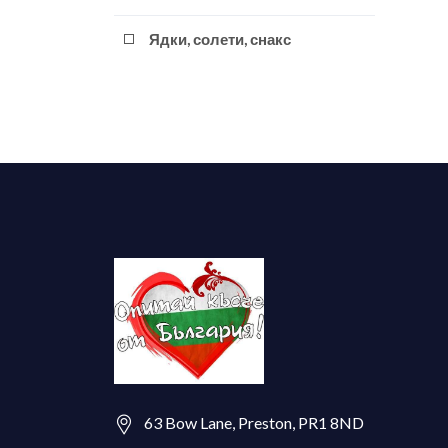
Ядки, солети, снакс
63 Bow Lane, Preston, PR1 8ND