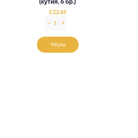
(кутия, 6 бр.)
£22.69
Купи