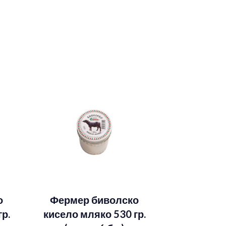
о
Фермер биволско
р.
кисело мляко 530 гр.