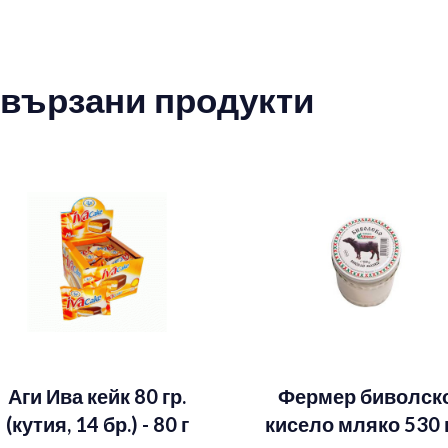
вързани продукти
Аги Ива кейк 80 гр.
Фермер биволск
(кутия, 14 бр.) - 80 г
кисело мляко 530 г