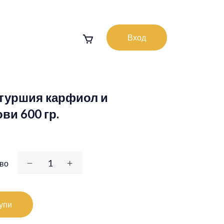
Вход
туршия карфиол и
ви 600 гр.
во
упи