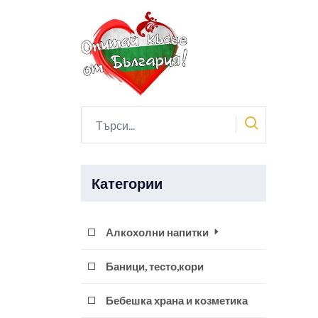
Категории
Алкохолни напитки
Баници, тесто,кори
Бебешка храна и козметика