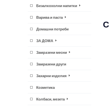
Безалкохолни напитки
Варива и паста
С
Домашни потреби
ЗА ДОМА
Замрaзени месни
Замразени други
Захарни изделия
Козметика
Колбаси, мезета