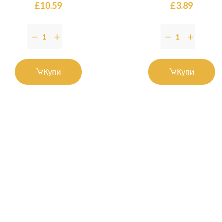
£10.59
£3.89
Купи
Купи