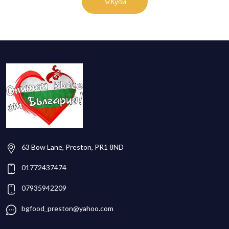
Купи
63 Bow Lane, Preston, PR1 8ND
01772437474
07935942209
bgfood_preston@yahoo.com