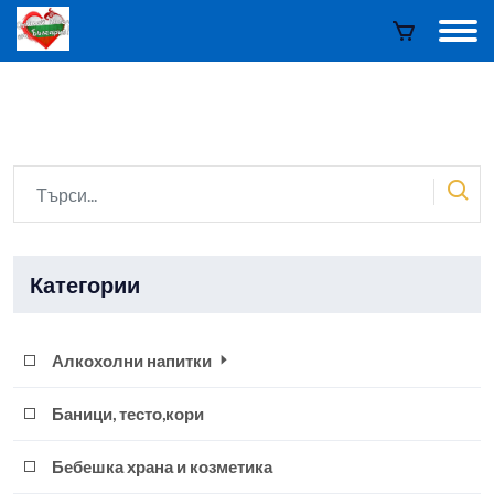
Категории
Алкохолни напитки
Баници, тесто,кори
Бебешка храна и козметика