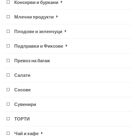
Консерви и буркани
Млечни продукти
Плодове и зеленчуци
Подправки и Фиксове
Превоз на багаж
Салати
Сосове
Сувенири
ТОРТИ
Чай и кафе