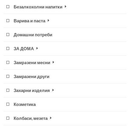
Безалкохолни напитки
Варива и паста
Домашни потреби
ЗА ДОМА
Замрaзени месни
Замразени други
Захарни изделия
Козметика
Колбаси, мезета