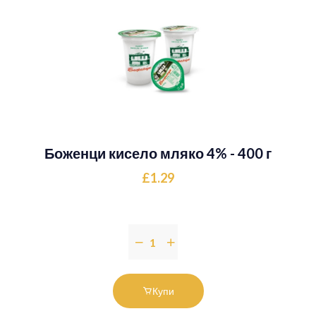
Боженци кисело мляко 4% - 400 г
£1.29
Купи