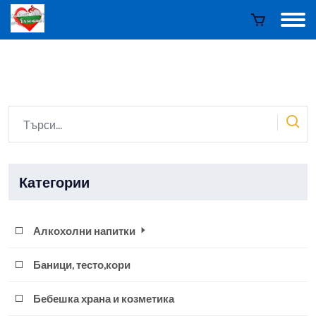
Категории
Алкохолни напитки
Баници, тесто,кори
Бебешка храна и козметика