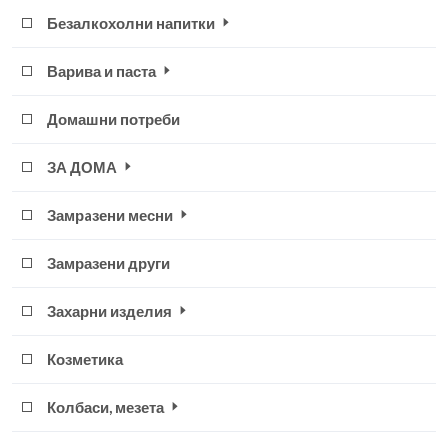
Безалкохолни напитки
Варива и паста
Домашни потреби
ЗА ДОМА
Замрaзени месни
Замразени други
Захарни изделия
Козметика
Колбаси, мезета