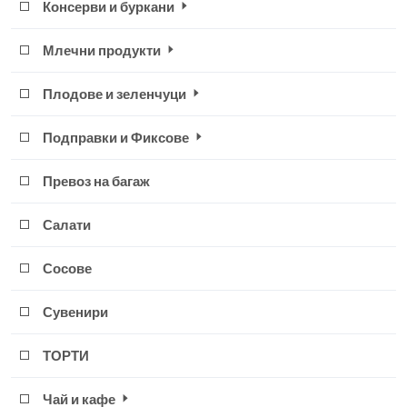
Консерви и буркани
Млечни продукти
Плодове и зеленчуци
Подправки и Фиксове
Превоз на багаж
Салати
Сосове
Сувенири
ТОРТИ
Чай и кафе