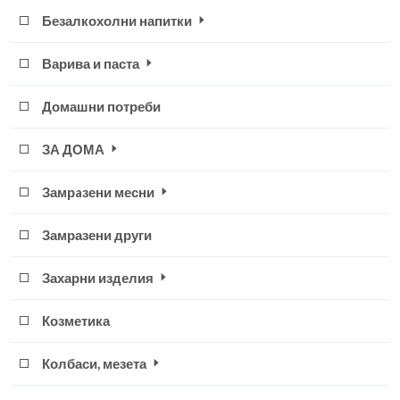
Безалкохолни напитки
Варива и паста
Домашни потреби
ЗА ДОМА
Замрaзени месни
Замразени други
Захарни изделия
Козметика
Колбаси, мезета