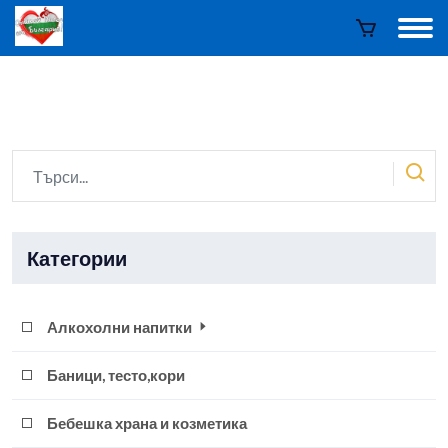
Категории
Алкохолни напитки
Баници, тесто,кори
Бебешка храна и козметика