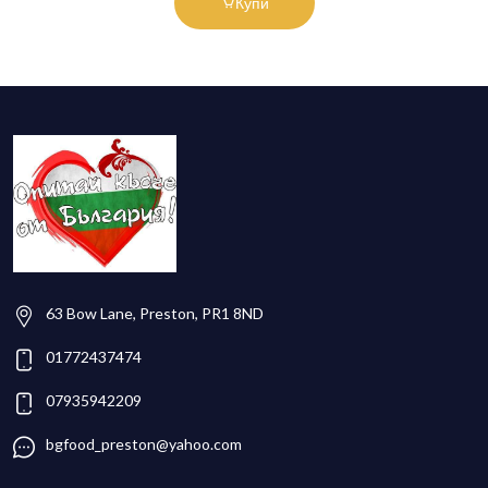
Купи
63 Bow Lane, Preston, PR1 8ND
01772437474
07935942209
bgfood_preston@yahoo.com