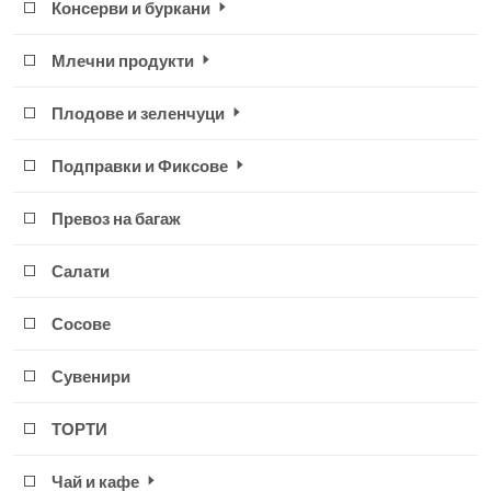
Консерви и буркани
Млечни продукти
Плодове и зеленчуци
Подправки и Фиксове
Превоз на багаж
Салати
Сосове
Сувенири
ТОРТИ
Чай и кафе