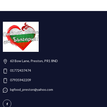
63 Bow Lane, Preston, PR1 8ND
01772437474
07935942209
bgfood_preston@yahoo.com