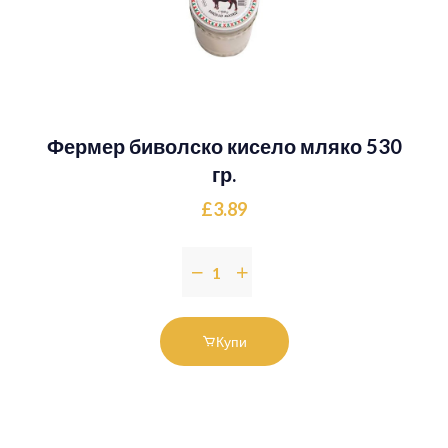
Фермер биволско кисело мляко 530
гр.
£3.89
Купи