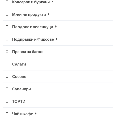
Консерви и буркани
Млечни продукти
Плодове и зеленчуци
Подправки и Фиксове
Превоз на багаж
Салати
Сосове
Сувенири
ТОРТИ
Чай и кафе