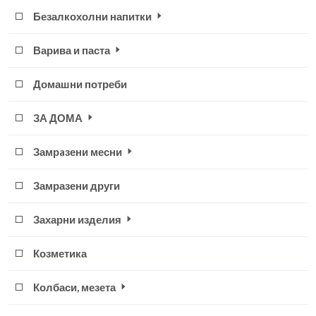
Безалкохолни напитки
Варива и паста
Домашни потреби
ЗА ДОМА
Замрaзени месни
Замразени други
Захарни изделия
Козметика
Колбаси, мезета