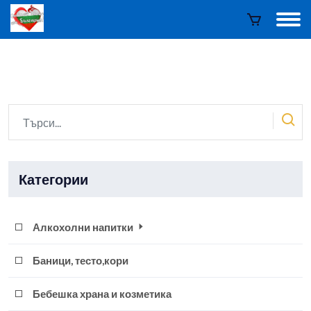
Категории
Алкохолни напитки
Баници, тесто,кори
Бебешка храна и козметика