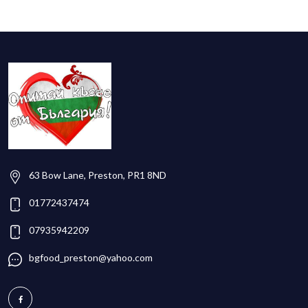
63 Bow Lane, Preston, PR1 8ND
01772437474
07935942209
bgfood_preston@yahoo.com