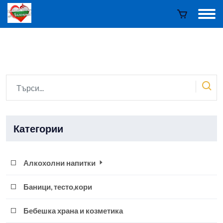
Категории
Алкохолни напитки
Баници, тесто,кори
Бебешка храна и козметика