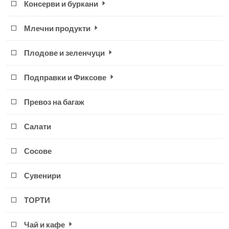
Консерви и буркани
Млечни продукти
Плодове и зеленчуци
Подправки и Фиксове
Превоз на багаж
Салати
Сосове
Сувенири
ТОРТИ
Чай и кафе