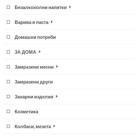
Безалкохолни напитки
Варива и паста
Домашни потреби
ЗА ДОМА
Замрaзени месни
Замразени други
Захарни изделия
Козметика
Колбаси, мезета