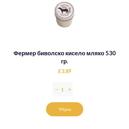
Фермер биволско кисело мляко 530
гр.
£3.89
Купи