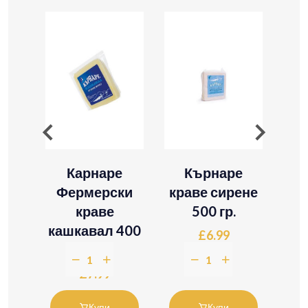
о
Карнаре
Кърнаре
за
Фермерски
краве сирене
С
500
краве
500 гр.
кашкавал 400
ка
£6.99
гр.
£7.99
Купи
Купи