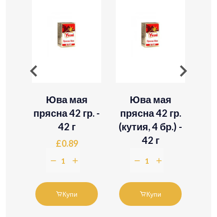
об
Юва мая
Юва мая
 гр.
прясна 42 гр. -
прясна 42 гр.
42 г
(кутия, 4 бр.) -
42 г
за
£0.89
£3.46
Купи
Купи