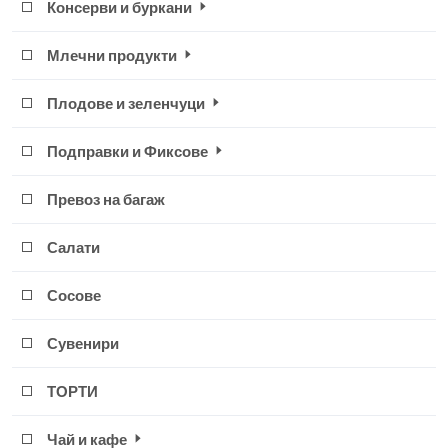
Консерви и буркани
Млечни продукти
Плодове и зеленчуци
Подправки и Фиксове
Превоз на багаж
Салати
Сосове
Сувенири
ТОРТИ
Чай и кафе