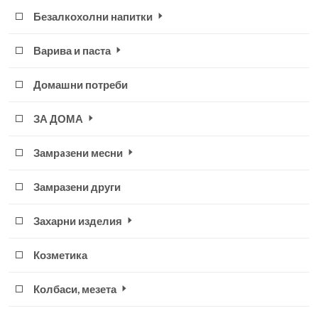
Безалкохолни напитки
Варива и паста
Домашни потреби
ЗА ДОМА
Замрaзени месни
Замразени други
Захарни изделия
Козметика
Колбаси, мезета