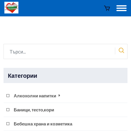
Категории
Алкохолни напитки
Баници, тесто,кори
Бебешка храна и козметика