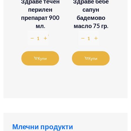
я
Здраве течен
Здраве бебе
н
перилен
сапун
170
препарат 900
бадемово
яго
мл.
масло 75 гр.
£11.99
£1.99
Купи
Купи
Млечни продукти