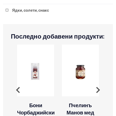
Ядки, солети, снакс
Последно добавени продукти:
Бони
Пчелинъ
в
Чорбаджийски
Манов мед
рак