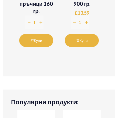
пръчици 160
900 гр.
290
гр.
£13.59
£3.19
Купи
Купи
Популярни продукти: