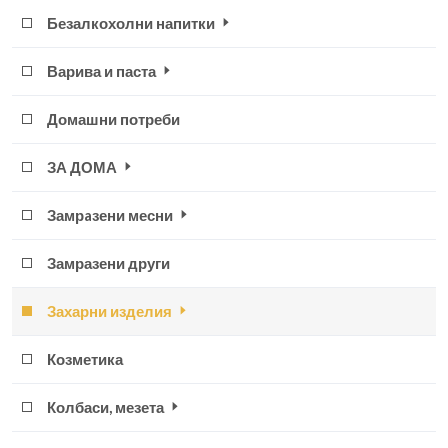
Безалкохолни напитки
Варива и паста
Домашни потреби
ЗА ДОМА
Замрaзени месни
Замразени други
Захарни изделия
Козметика
Колбаси, мезета