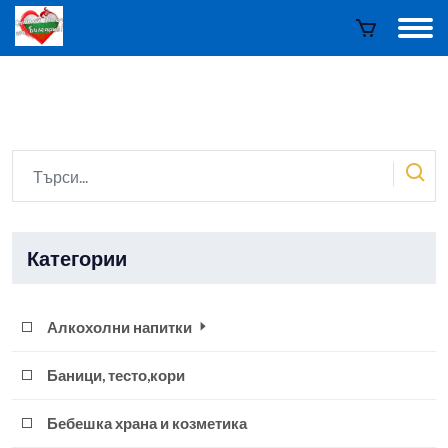
Категории
Алкохолни напитки
Баници, тесто,кори
Бебешка храна и козметика