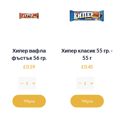
Хипер вафла
Хипер класик 55 гр. -
фъстък 56 гр.
55 г
£0.59
£0.45
Купи
Купи