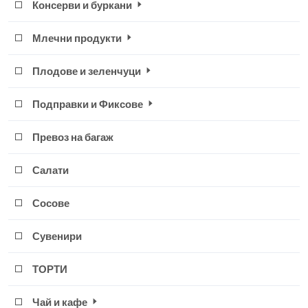
Консерви и буркани
Млечни продукти
Плодове и зеленчуци
Подправки и Фиксове
Превоз на багаж
Салати
Сосове
Сувенири
ТОРТИ
Чай и кафе