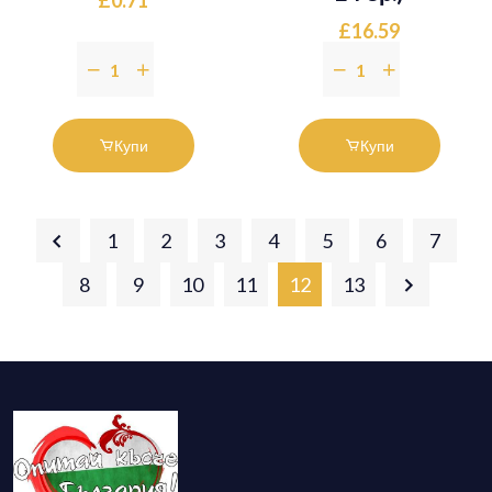
£0.71
£16.59
Купи
Купи
1
2
3
4
5
6
7
8
9
10
11
12
13